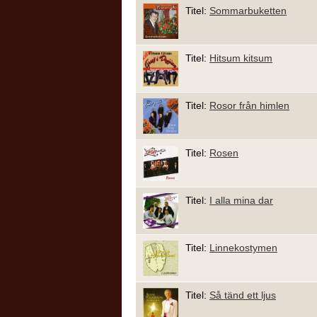
Titel:
Sommarbuketten
Titel:
Hitsum kitsum
Titel:
Rosor från himlen
Titel:
Rosen
Titel:
I alla mina dar
Titel:
Linnekostymen
Titel:
Så tänd ett ljus