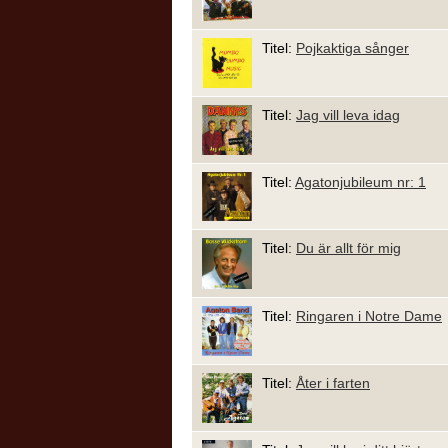
Titel:
Pojkaktiga sånger
Titel:
Jag vill leva idag
Titel:
Agatonjubileum nr: 1
Titel:
Du är allt för mig
Titel:
Ringaren i Notre Dame
Titel:
Åter i farten