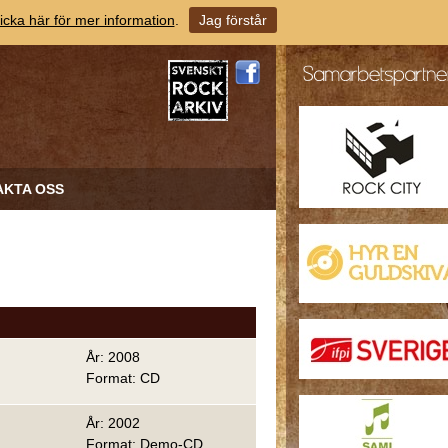
icka här för mer information
.
Jag förstår
AKTA OSS
År: 2008
Format: CD
År: 2002
Format: Demo-CD