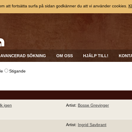
 att fortsätta surfa på sidan godkänner du att vi använder cookies.
Kl
AVANCERAD SÖKNING
OM OSS
HJÄLP TILL!
KONT
de
Stigande
lk igen
Artist:
Bosse Grevinger
Artist:
Ingrid Savbrant