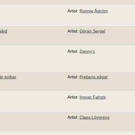
Artist:
Ronnie Åström
gård
Artist:
Göran Sergel
Artist:
Danny's
 är pojkar
Artist:
Prebens pågar
Artist:
Ingvar Fahsts
Artist:
Claes Lövgrens