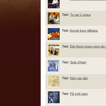
Titel:
Tu sei L'unica
Titel:
Anneli kom tillbaka
Titel:
Det finns ingen som du 
Titel:
Sole d'Italy
Titel:
Hon var där
Titel:
På nytt igen