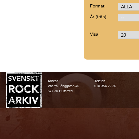
Format:
År (från):
Visa:
Adress
Telefon
Västra Långgatan 46
010-354 22 36
577 30 Hultsfred