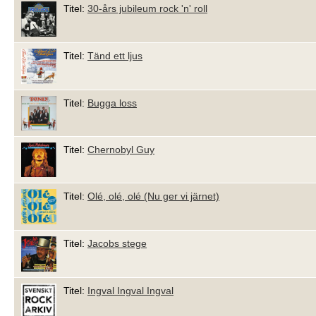
Titel:
30-års jubileum rock 'n' roll
Titel:
Tänd ett ljus
Titel:
Bugga loss
Titel:
Chernobyl Guy
Titel:
Olé, olé, olé (Nu ger vi järnet)
Titel:
Jacobs stege
Titel:
Ingval Ingval Ingval