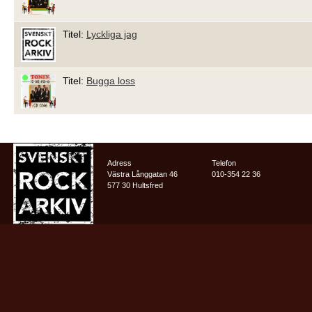
Titel:
Lyckliga jag
Titel:
Bugga loss
Adress
Telefon
Västra Långgatan 46
010-354 22 36
577 30 Hultsfred