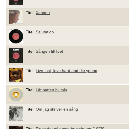
Titel:
Xanadu
Titel:
Salutation
Titel:
Sången till livet
Titel:
Live fast, love hard and die young
Titel:
Låt natten bli min
Titel:
Om jag skriver en sång
Titel:
Finns det nån som bryr sig om (1979)