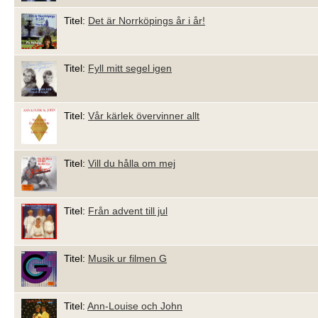
Titel:
Det är Norrköpings år i år!
Titel:
Fyll mitt segel igen
Titel:
Vår kärlek övervinner allt
Titel:
Vill du hålla om mej
Titel:
Från advent till jul
Titel:
Musik ur filmen G
Titel:
Ann-Louise och John