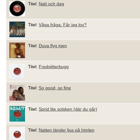
Titel:
Natt och dag
Titel:
Våga fråga: Får jag lov?
Titel:
Duva flyg igen
Titel:
Fredsjitterbugg
Titel:
So good, so fine
Titel:
Sprid lite solsken (där du går)
Titel:
Natten tänder ljus på himlen