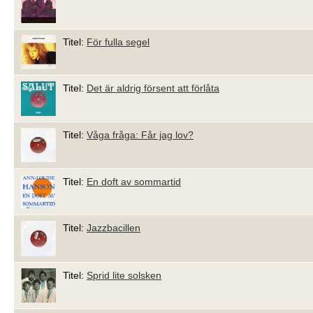
Titel:
För fulla segel
Titel:
Det är aldrig försent att förlåta
Titel:
Våga fråga: Får jag lov?
Titel:
En doft av sommartid
Titel:
Jazzbacillen
Titel:
Sprid lite solsken