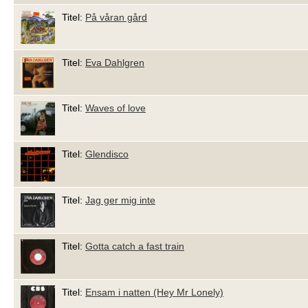
Titel:
På våran gård
Titel:
Eva Dahlgren
Titel:
Waves of love
Titel:
Glendisco
Titel:
Jag ger mig inte
Titel:
Gotta catch a fast train
Titel:
Ensam i natten (Hey Mr Lonely)