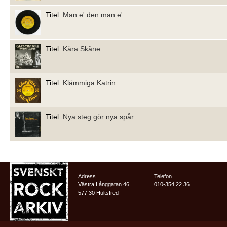
Titel:
Man e' den man e'
Titel:
Kära Skåne
Titel:
Klämmiga Katrin
Titel:
Nya steg gör nya spår
Adress
Telefon
Västra Långgatan 46
010-354 22 36
577 30 Hultsfred