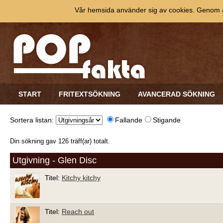
Vår hemsida använder sig av cookies. Genom at
START
FRITEXTSÖKNING
AVANCERAD SÖKNING
Sortera listan:
Fallande
Stigande
Din sökning gav 126 träff(ar) totalt.
Utgivning - Glen Disc
Titel:
Kitchy kitchy
Titel:
Reach out