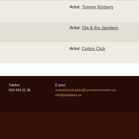
Artist:
Tommy Körberg
Artist:
Ola & the Janglers
Artist:
Cotton Club
Telefon
E-post:
010-354 22 36
svensktrockarkiv@svensktrockarkiv.se
info@popfakta.se