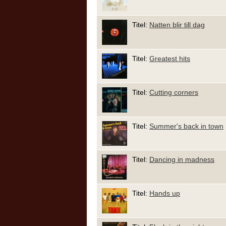
Titel:
Natten blir till dag
Titel:
Greatest hits
Titel:
Cutting corners
Titel:
Summer's back in town
Titel:
Dancing in madness
Titel:
Hands up