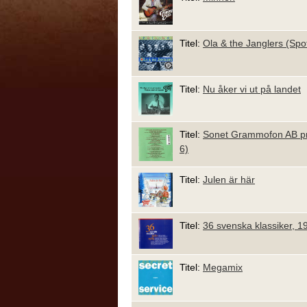
Titel:
Ola & the Janglers (Spot
Titel:
Nu åker vi ut på landet
Titel:
Sonet Grammofon AB p
6)
Titel:
Julen är här
Titel:
36 svenska klassiker, 1
Titel:
Megamix