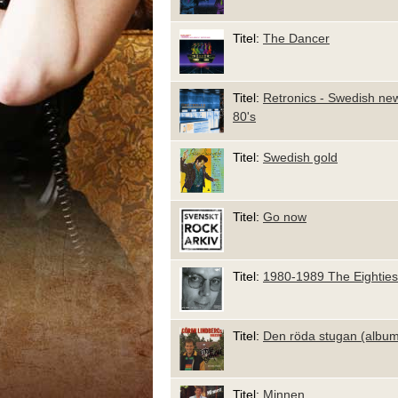
Titel:
The Dancer
Titel:
Retronics - Swedish ne
80's
Titel:
Swedish gold
Titel:
Go now
Titel:
1980-1989 The Eighties
Titel:
Den röda stugan (albu
Titel:
Minnen