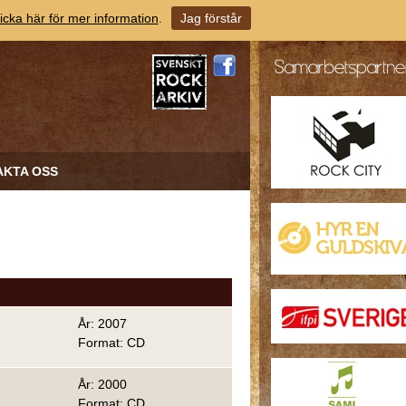
icka här för mer information
.
Jag förstår
AKTA OSS
År: 2007
Format: CD
År: 2000
Format: CD