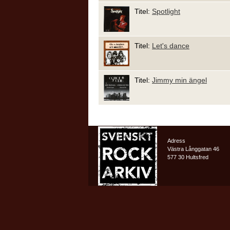
Titel:
Spotlight
Titel:
Let's dance
Titel:
Jimmy min ängel
Adress
Västra Långgatan 46
577 30 Hultsfred