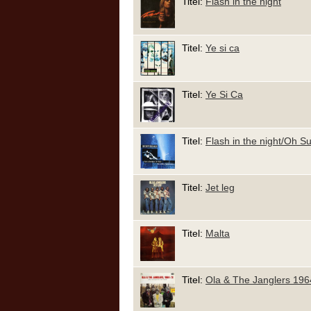
Titel:
Flash in the night
Titel:
Ye si ca
Titel:
Ye Si Ca
Titel:
Flash in the night/Oh Su
Titel:
Jet leg
Titel:
Malta
Titel:
Ola & The Janglers 196