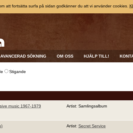
 att fortsätta surfa på sidan godkänner du att vi använder cookies.
Kl
AVANCERAD SÖKNING
OM OSS
HJÄLP TILL!
KONT
de
Stigande
sive music 1967-1979
Artist: Samlingsalbum
s)
Artist:
Secret Service