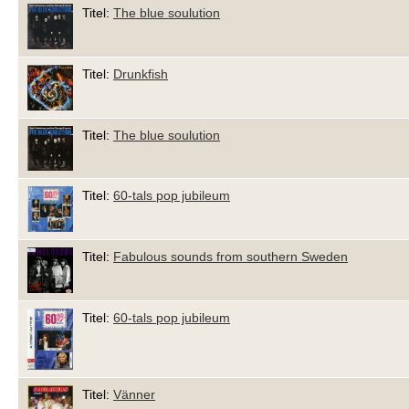
Titel:
The blue soulution
Titel:
Drunkfish
Titel:
The blue soulution
Titel:
60-tals pop jubileum
Titel:
Fabulous sounds from southern Sweden
Titel:
60-tals pop jubileum
Titel:
Vänner