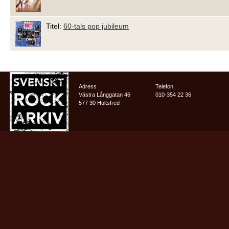
Titel:
60-tals pop jubileum
Adress
Telefon
Västra Långgatan 46
010-354 22 36
577 30 Hultsfred