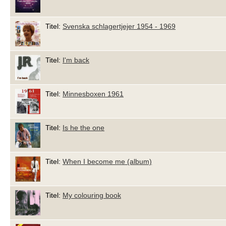
Titel:
Svenska schlagertjejer 1954 - 1969
Titel:
I'm back
Titel:
Minnesboxen 1961
Titel:
Is he the one
Titel:
When I become me (album)
Titel:
My colouring book