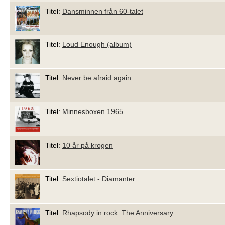
Titel:
Dansminnen från 60-talet
Titel:
Loud Enough (album)
Titel:
Never be afraid again
Titel:
Minnesboxen 1965
Titel:
10 år på krogen
Titel:
Sextiotalet - Diamanter
Titel:
Rhapsody in rock: The Anniversary