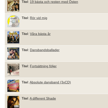
Titel:
19 bästa och resten med Östen
Titel:
Rör vid mig
Titel:
Våra bästa år
Titel:
Dansbandsballader
Titel:
Fortsättning följer
Titel:
Absolute dansband (3xCD)
Titel:
A different Shade