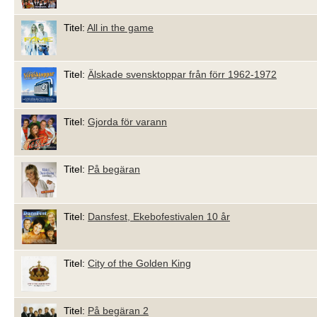
Titel:
All in the game
Titel:
Älskade svensktoppar från förr 1962-1972
Titel:
Gjorda för varann
Titel:
På begäran
Titel:
Dansfest, Ekebofestivalen 10 år
Titel:
City of the Golden King
Titel:
På begäran 2