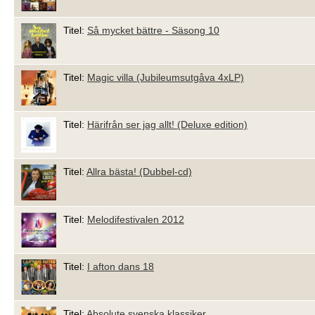
Titel:
Så mycket bättre - Säsong 10
Titel:
Magic villa (Jubileumsutgåva 4xLP)
Titel:
Härifrån ser jag allt! (Deluxe edition)
Titel:
Allra bästa! (Dubbel-cd)
Titel:
Melodifestivalen 2012
Titel:
I afton dans 18
Titel:
Absolute svenska klassiker