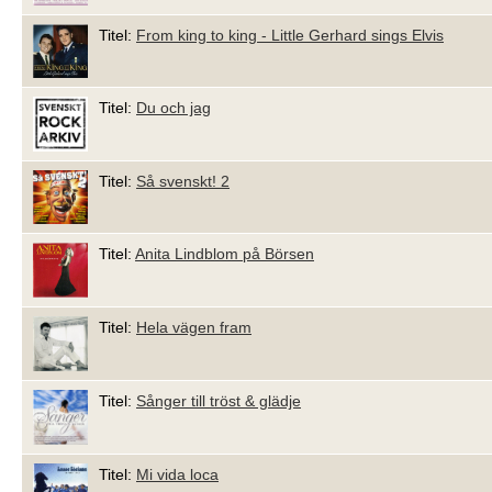
Titel:
From king to king - Little Gerhard sings Elvis
Titel:
Du och jag
Titel:
Så svenskt! 2
Titel:
Anita Lindblom på Börsen
Titel:
Hela vägen fram
Titel:
Sånger till tröst & glädje
Titel:
Mi vida loca