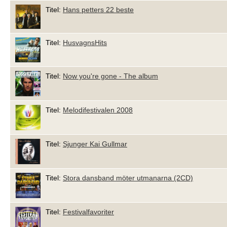
Titel:
Hans petters 22 beste
Titel:
HusvagnsHits
Titel:
Now you're gone - The album
Titel:
Melodifestivalen 2008
Titel:
Sjunger Kai Gullmar
Titel:
Stora dansband möter utmanarna (2CD)
Titel:
Festivalfavoriter