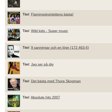
Titel:
Flamingokvintettens bästa!
Titel:
Wild kids - Super music
Titel:
9 sanningar och en lögn (172 463-5)
Titel:
Jag ser på dig
Titel:
Det bästa med Thore Skogman
Titel:
Absolute hits 2007