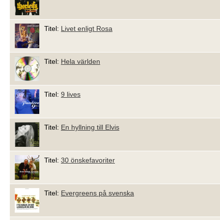
Titel:
Livet enligt Rosa
Titel:
Hela världen
Titel:
9 lives
Titel:
En hyllning till Elvis
Titel:
30 önskefavoriter
Titel:
Evergreens på svenska