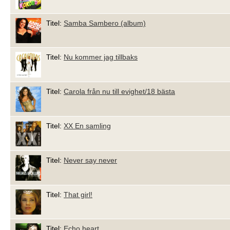
Titel:
Samba Sambero (album)
Titel:
Nu kommer jag tillbaks
Titel:
Carola från nu till evighet/18 bästa
Titel:
XX En samling
Titel:
Never say never
Titel:
That girl!
Titel:
Echo heart