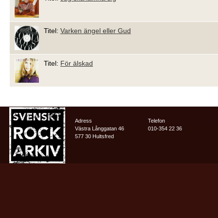
Titel:
Varken ängel eller Gud
Titel:
För älskad
Adress
Telefon
Västra Långgatan 46
010-354 22 36
577 30 Hultsfred