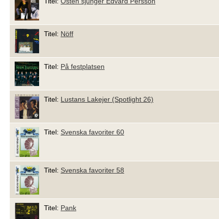
Titel:
Östen sjunger Edvard Persson
Titel:
Nöff
Titel:
På festplatsen
Titel:
Lustans Lakejer (Spotlight 26)
Titel:
Svenska favoriter 60
Titel:
Svenska favoriter 58
Titel:
Pank