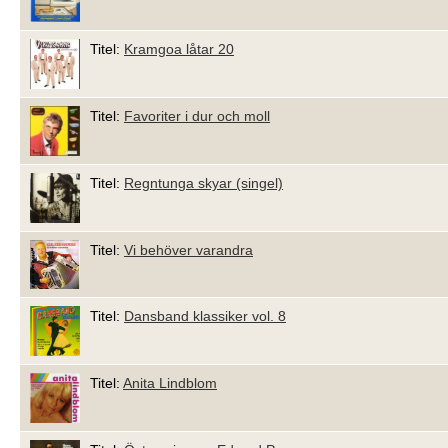
Titel:
Kramgoa låtar 20
Titel:
Favoriter i dur och moll
Titel:
Regntunga skyar (singel)
Titel:
Vi behöver varandra
Titel:
Dansband klassiker vol. 8
Titel:
Anita Lindblom