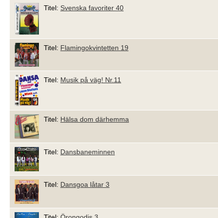
Titel:
Svenska favoriter 40
Titel:
Flamingokvintetten 19
Titel:
Musik på väg! Nr.11
Titel:
Hälsa dom därhemma
Titel:
Dansbaneminnen
Titel:
Dansgoa låtar 3
Titel:
Örongodis 3