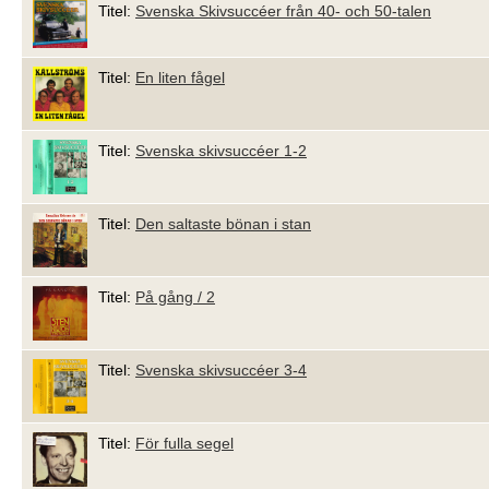
Titel:
Svenska Skivsuccéer från 40- och 50-talen
Titel:
En liten fågel
Titel:
Svenska skivsuccéer 1-2
Titel:
Den saltaste bönan i stan
Titel:
På gång / 2
Titel:
Svenska skivsuccéer 3-4
Titel:
För fulla segel