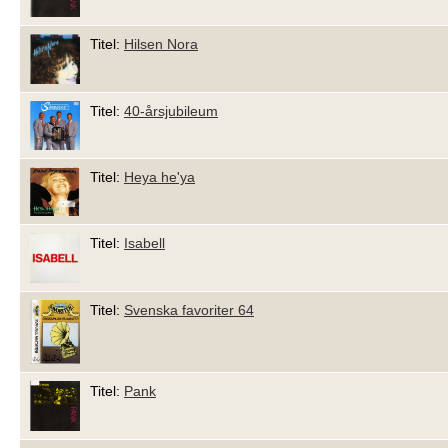
Titel:
Hilsen Nora
Titel:
40-årsjubileum
Titel:
Heya he'ya
Titel:
Isabell
Titel:
Svenska favoriter 64
Titel:
Pank