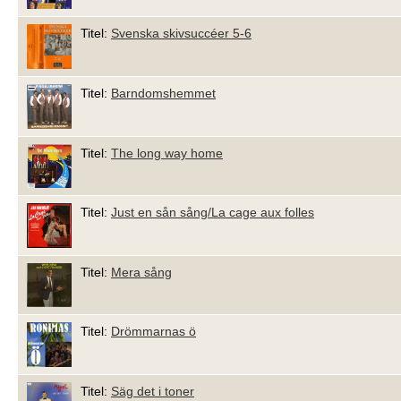
Titel:
Svenska skivsuccéer 5-6
Titel:
Barndomshemmet
Titel:
The long way home
Titel:
Just en sån sång/La cage aux folles
Titel:
Mera sång
Titel:
Drömmarnas ö
Titel:
Säg det i toner