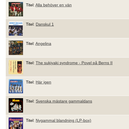
Titel:
Alla behöver en vän
Titel:
Danskul 1
Titel:
Angelina
Titel:
The sukiyaki syndrome - Povel på Berns II
Titel:
Här igen
Titel:
Svenska mästare gammaldans
Titel:
Nygammal blandning (LP-box)