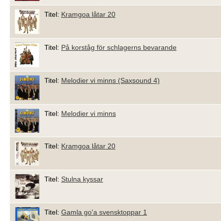
Titel:
Kramgoa låtar 20
Titel:
På korståg för schlagerns bevarande
Titel:
Melodier vi minns (Saxsound 4)
Titel:
Melodier vi minns
Titel:
Kramgoa låtar 20
Titel:
Stulna kyssar
Titel:
Gamla go'a svensktoppar 1