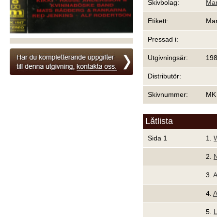
Skivbolag:
Mar
Etikett:
Mar
Pressad i:
Utgivningsår:
19
Distributör:
Skivnummer:
MK
Låtlista
Sida 1
1.
W
2.
3.
A
4.
A
5.