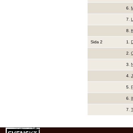
6.
M
7.
L
8.
K
Sida 2
1.
D
2.
O
3.
N
4.
J
5.
6.
I
7.
T