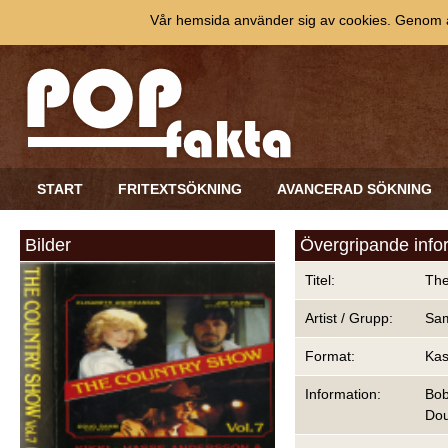
Vår hemsida använder sig av cookies. Genom at
START
FRITEXTSÖKNING
AVANCERAD SÖKNING
Bilder
Övergripande info
Titel:
The
Artist / Grupp:
Sam
Format:
Kas
Information:
Bob
Dou