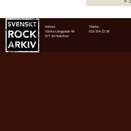
5.
S
Adress
Telefon
Västra Långgatan 46
010-354 22 36
577 30 Hultsfred