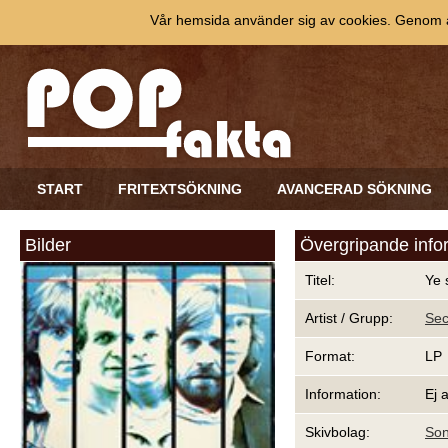
Vår hemsida använder sig av cookies. Genom at
START
FRITEXTSÖKNING
AVANCERAD SÖKNING
Bilder
Övergripande info
Titel:
Ye 
Artist / Grupp:
Sec
Format:
LP
Information:
Ej 
Skivbolag:
Son