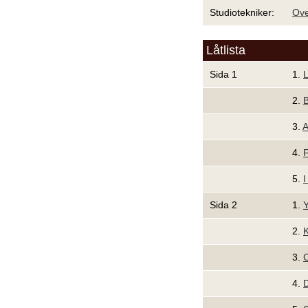
Studiotekniker:
Ove
Låtlista
Sida 1
1.
L
2.
B
3.
A
4.
F
5.
I
Sida 2
1.
Y
2.
3.
C
4.
D