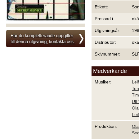
Etikett:
Son
Pressad i:
ok
Utgivningsår:
19
Distributör:
ok
Skivnummer:
SL
Medverkande
Musiker:
Lei
Ton
Tim
Ulf
Ola
Lei
Produktion:
Ola
Sec