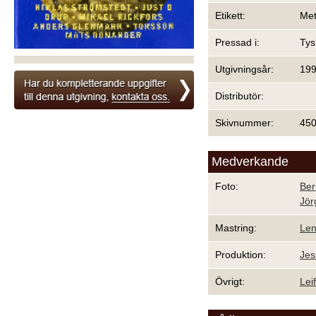
Etikett:
Me
Pressad i:
Tys
Utgivningsår:
19
Distributör:
Skivnummer:
450
Medverkande
Foto:
Ber
Jör
Mastring:
Len
Produktion:
Jes
Övrigt:
Lei