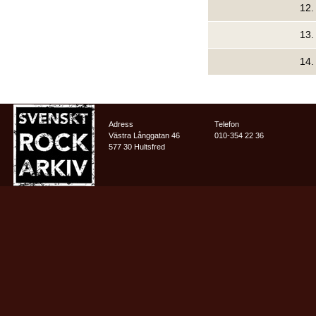
12
13
14
Adress
Telefon
Västra Långgatan 46
010-354 22 36
577 30 Hultsfred