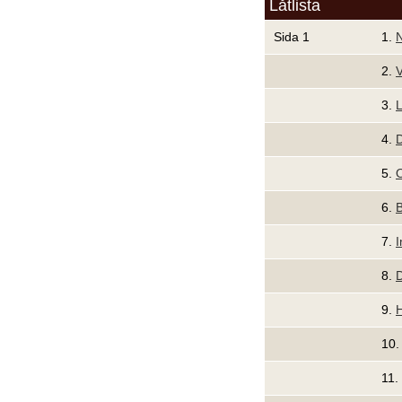
Låtlista
Sida 1
1.
N
2.
V
3.
L
4.
D
5.
6.
7.
I
8.
D
9.
H
10
11.