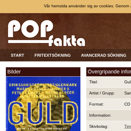
Vår hemsida använder sig av cookies. Genom at
START
FRITEXTSÖKNING
AVANCERAD SÖKNING
Bilder
Övergripande info
Titel:
Gul
Artist / Grupp:
Sam
Format:
CD
Information:
Skivbolag:
Tim