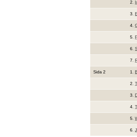
2.
I
3.
E
4.
G
5.
F
6.
S
7.
R
Sida 2
1.
B
2.
T
3.
4.
T
5.
W
6.
J