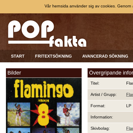
Vår hemsida använder sig av cookies. Genom at
START
FRITEXTSÖKNING
AVANCERAD SÖKNING
Bilder
Övergripande info
Titel:
Fla
Artist / Grupp:
Fla
Format:
LP
Information:
Skivbolag:
Fl