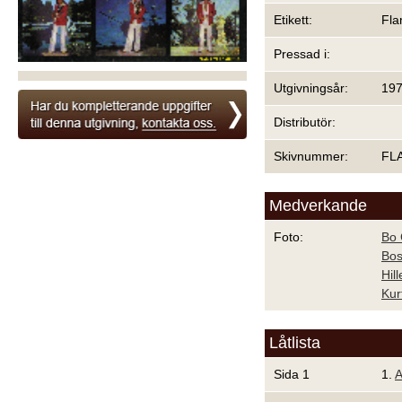
Etikett:
Fl
Pressad i:
Utgivningsår:
19
Distributör:
Skivnummer:
FL
Medverkande
Foto:
Bo 
Bos
Hil
Kur
Låtlista
Sida 1
1.
A