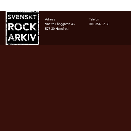
Adress
Telefon
Västra Långgatan 46
010-354 22 36
577 30 Hultsfred