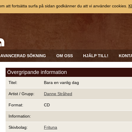
 att fortsätta surfa på sidan godkänner du att vi använder cookies.
Kl
AVANCERAD SÖKNING
OM OSS
HJÄLP TILL!
KONT
Övergripande information
Titel:
Bara en vanlig dag
Artist / Grupp:
Danne Stråhed
Format:
CD
Information:
Skivbolag:
Frituna