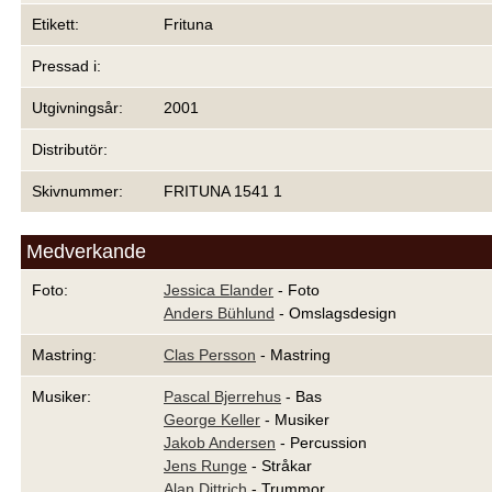
Etikett:
Frituna
Pressad i:
Utgivningsår:
2001
Distributör:
Skivnummer:
FRITUNA 1541 1
Medverkande
Foto:
Jessica Elander
- Foto
Anders Bühlund
- Omslagsdesign
Mastring:
Clas Persson
- Mastring
Musiker:
Pascal Bjerrehus
- Bas
George Keller
- Musiker
Jakob Andersen
- Percussion
Jens Runge
- Stråkar
Alan Dittrich
- Trummor