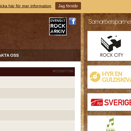
icka här för mer information
.
Jag förstår
AKTA OSS
#CD20077185