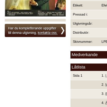
Etikett:
Efe
Pressad i:
Utgivningsår:
Distributör:
Skivnummer:
LP
Medverkande
Låtlista
Sida 1
1.
I
2.
M
3.
B
4.
Ä