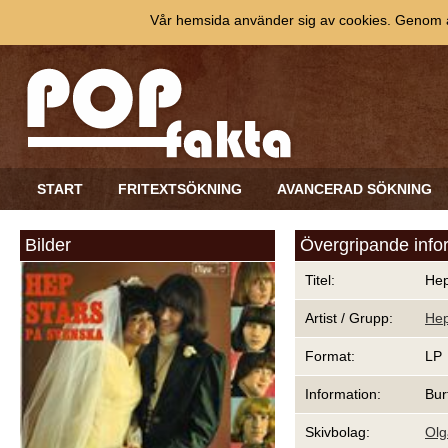
Vår hemsida använder sig av cookies. Genom at
START
FRITEXTSÖKNING
AVANCERAD SÖKNING
Bilder
Övergripande info
Titel:
Hep
Artist / Grupp:
Hep
Format:
LP
Information:
Bur
Skivbolag:
Olg