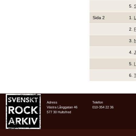
5.
Sida 2
1.
L
2.
P
3.
N
4.
J
5.
I
6.
Adress
Telefon
Västra Långgatan 46
010-354 22 36
577 30 Hultsfred