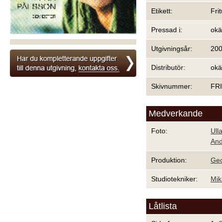
Etikett:
Fri
Pressad i:
ok
Utgivningsår:
20
Distributör:
ok
Skivnummer:
FR
Medverkande
Foto:
Ull
And
Produktion:
Geo
Studiotekniker:
Mik
Låtlista