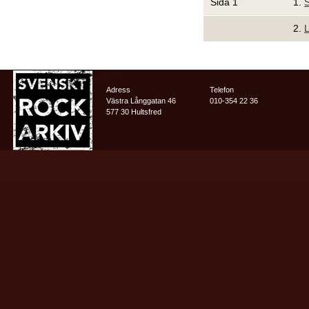
Sida 1
1.
2.
L
Adress
Telefon
Västra Långgatan 46
010-354 22 36
577 30 Hultsfred