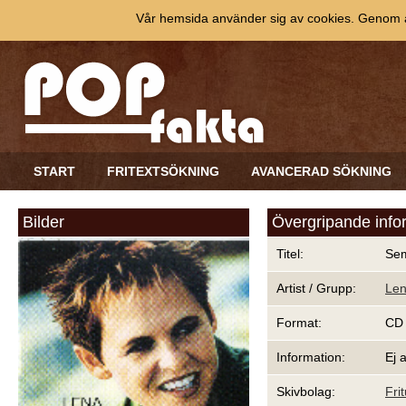
Vår hemsida använder sig av cookies. Genom at
START
FRITEXTSÖKNING
AVANCERAD SÖKNING
Bilder
Övergripande info
Titel:
Sem
Artist / Grupp:
Len
Format:
CD
Information:
Ej 
Skivbolag:
Fri