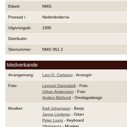
Etikett:
NMG
Pressad i:
Nederländerna
Utgivningsår:
1995
Distributör:
Skivnummer:
NMG 951 2
Medverkande
Arrangemang:
Lars O. Carlsson
- Arrangör
Foto:
Lennart Dannstedt
- Foto
Urban Andersson
- Foto
Anders Bühlund
- Omslagsdesign
Musiker:
Kjell Johansson
- Banjo
Janne Lindgren
- Gitarr
Peter Ljung
- Keyboard
Vikingarna
- Musiker