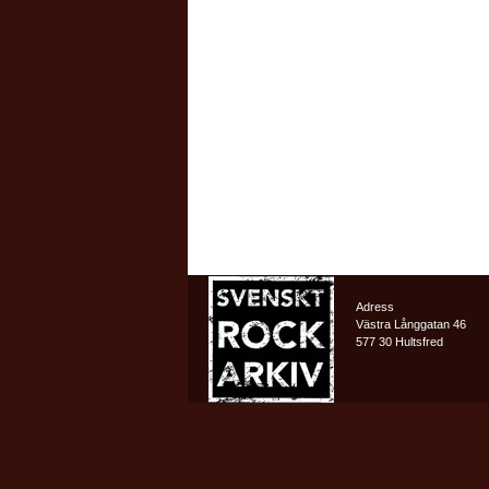
Adress
Västra Långgatan 46
577 30 Hultsfred