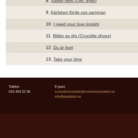
8.
Vägen hem (Lyin' eyes)
9.
Kärleken förde oss samman
10.
I need your love tonight
11.
Bilder av dig (Crocidile shoes)
12.
Du är livet
13.
Take your time
Telefon
E-post:
010-354 22 36
svensktrockarkiv@svensktrockarkiv.se
info@popfakta.se