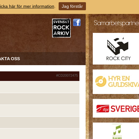
icka här för mer information
.
Jag förstår
AKTA OSS
#CD20072475