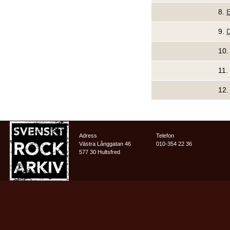
8.
E
9.
D
10
11.
12
Adress
Telefon
Västra Långgatan 46
010-354 22 36
577 30 Hultsfred