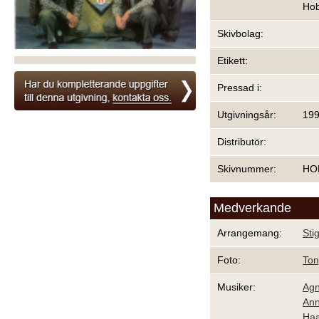
Hob
Skivbolag:
Etikett:
Pressad i:
Utgivningsår:
19
Distributör:
Skivnummer:
HO
Medverkande
Arrangemang:
Stig
Foto:
Ton
Musiker:
Agn
Ann
Haa