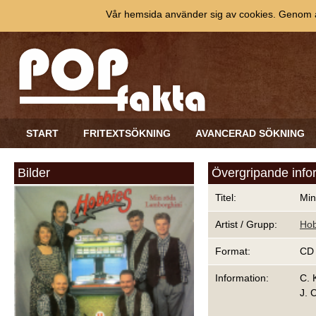
Vår hemsida använder sig av cookies. Genom at
START
FRITEXTSÖKNING
AVANCERAD SÖKNING
Bilder
Övergripande info
Titel:
Min
Artist / Grupp:
Hob
Format:
CD
Information:
C. 
J. 