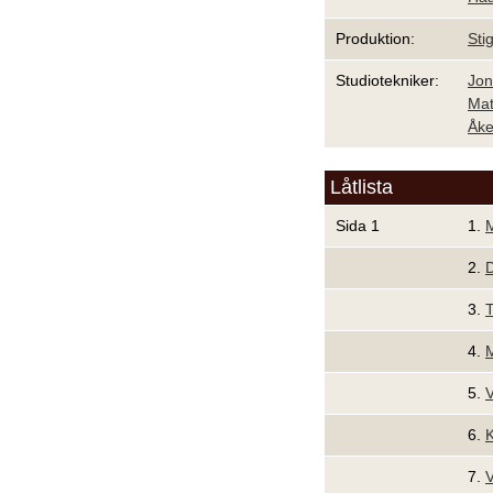
Produktion:
Stig
Studiotekniker:
Jon
Mat
Åke
Låtlista
Sida 1
1.
M
2.
D
3.
T
4.
M
5.
V
6.
K
7.
V