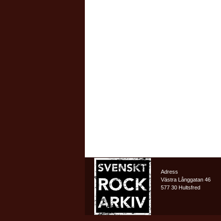
Adress
Västra Långgatan 46
577 30 Hultsfred