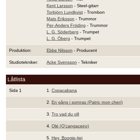
Kent Larsson
- Steel-gitarr
Torbjörn Lundkvist
- Trombon
Mats Eriksson
- Trummor
Per-Anders Fröding
- Trummor
L. G. Söderberg
- Trumpet
L. G. Öberg
- Trumpet
Produktion:
Ebbe Nilsson
- Producent
Studiotekniker:
Acke Svensson
- Tekniker
Låtlista
Sida 1
1.
Copacabana
2.
En gång i somras (Patric mon cheri)
3.
Tro vad du vill
4.
Olé (O'cangaceiro)
5.
Hey, Boogie-tjej