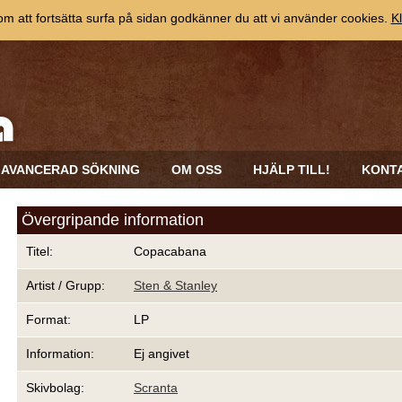
 att fortsätta surfa på sidan godkänner du att vi använder cookies.
Kl
AVANCERAD SÖKNING
OM OSS
HJÄLP TILL!
KONT
Övergripande information
Titel:
Copacabana
Artist / Grupp:
Sten & Stanley
Format:
LP
Information:
Ej angivet
Skivbolag:
Scranta