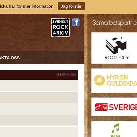
icka här för mer information
.
Jag förstår
AKTA OSS
#LP20072251