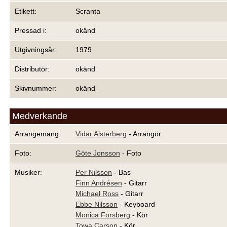
Etikett:
Scranta
Pressad i:
okänd
Utgivningsår:
1979
Distributör:
okänd
Skivnummer:
okänd
Medverkande
Arrangemang:
Vidar Alsterberg
- Arrangör
Foto:
Göte Jonsson
- Foto
Musiker:
Per Nilsson
- Bas
Finn Andrésen
- Gitarr
Michael Ross
- Gitarr
Ebbe Nilsson
- Keyboard
Monica Forsberg
- Kör
Towa Carson
- Kör