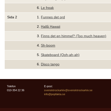
6.
Le freak
Sida 2
1.
Funnes det ord
2.
Hallå Hawaii
3.
Finns det en himmel? (Too much heaven)
4.
Sh-boom
5.
Skateboard (Ooh-ah-ah)
6.
Disco tango
Telefon
E-post:
010-354 22 36
svensktrockarkiv@svensktrockarkiv.se
info@popfakta.se