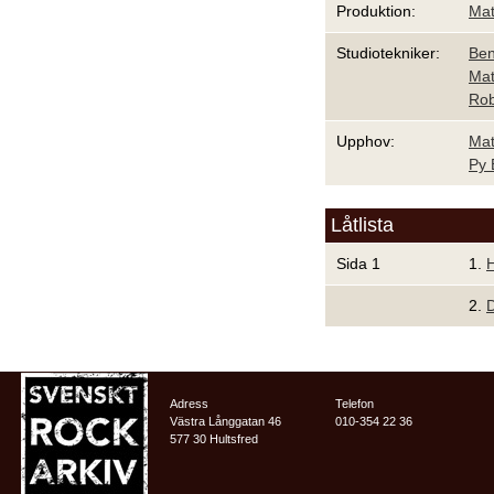
Produktion:
Mat
Studiotekniker:
Ben
Mat
Rob
Upphov:
Mat
Py
Låtlista
Sida 1
1.
H
2.
D
Adress
Telefon
Västra Långgatan 46
010-354 22 36
577 30 Hultsfred