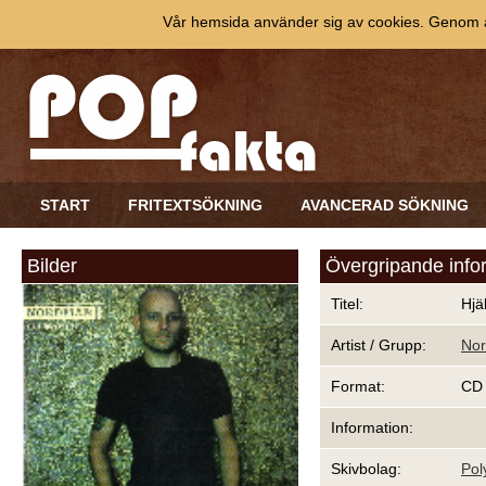
Vår hemsida använder sig av cookies. Genom at
START
FRITEXTSÖKNING
AVANCERAD SÖKNING
Bilder
Övergripande info
Titel:
Hjä
Artist / Grupp:
No
Format:
CD
Information:
Skivbolag:
Po