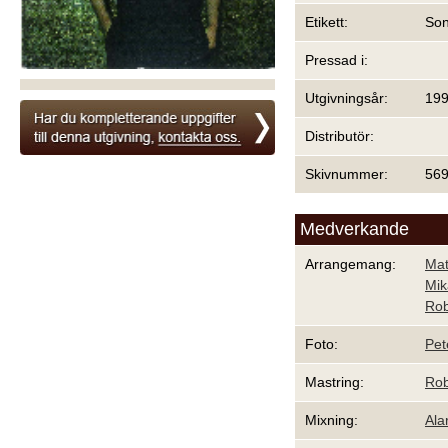
Etikett:
Son
Pressad i:
Utgivningsår:
19
Distributör:
Skivnummer:
569
Medverkande
Arrangemang:
Mat
Mik
Rob
Foto:
Pet
Mastring:
Rob
Mixning:
Ala