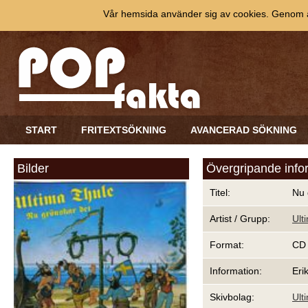
Vår hemsida använder sig av cookies. Genom at
START
FRITEXTSÖKNING
AVANCERAD SÖKNING
Bilder
Övergripande info
Titel:
Nu 
Artist / Grupp:
Ult
Format:
CD
Information:
Eri
Skivbolag:
Ult