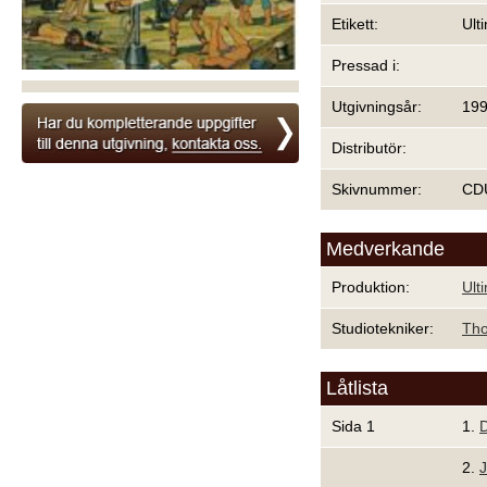
Etikett:
Ult
Pressad i:
Utgivningsår:
19
Distributör:
Skivnummer:
CD
Medverkande
Produktion:
Ult
Studiotekniker:
Th
Låtlista
Sida 1
1.
2.