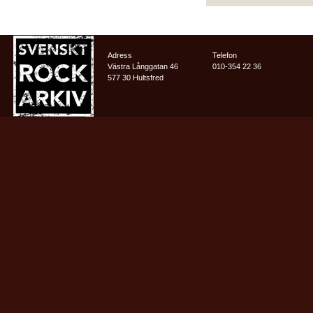
Adress
Telefon
Västra Långgatan 46
010-354 22 36
577 30 Hultsfred