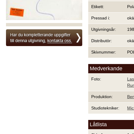
Etikett:
Pol
Pressad i:
ok
Utgivningsår:
19
Distributör:
ok
Skivnummer:
PO
Medverkande
Foto:
Las
Run
Produktion:
Ben
Studiotekniker:
Mic
Låtlista