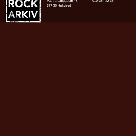
Västra Långgatan 46
010-354 22 36
577 30 Hultsfred