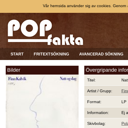
Vår hemsida använder sig av cookies. Genom at
START
FRITEXTSÖKNING
AVANCERAD SÖKNING
Bilder
Övergripande info
Titel:
Nat
Artist / Grupp:
Fin
Format:
LP
Information:
Ej 
Skivbolag:
Pol