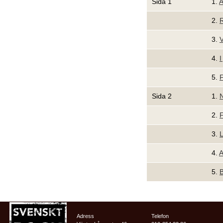
Sida 1
1.
A
2.
3.
4.
I
5.
F
Sida 2
1.
N
2.
F
3.
L
4.
A
5.
B
Adress
Telefon