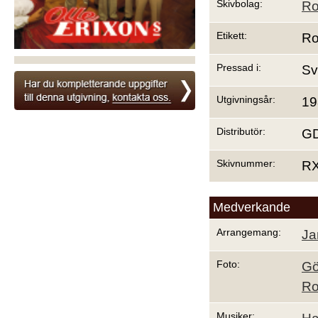
Skivbolag:
Ro
Etikett:
Ro
Pressad i:
Sv
Utgivningsår:
19
Distributör:
G
Skivnummer:
RX
Medverkande
Arrangemang:
Ja
Foto:
Gö
Ro
Musiker: