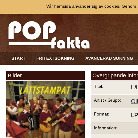
Vår hemsida använder sig av cookies. Genom at
START
FRITEXTSÖKNING
AVANCERAD SÖKNING
Bilder
Övergripande info
Titel:
Lä
Artist / Grupp:
Ol
Format:
L
Information: