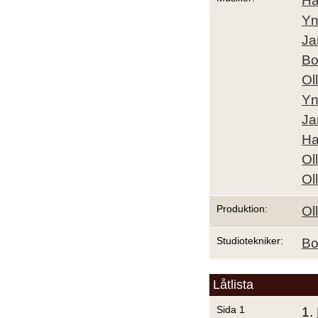
Ha
Yn
Ja
Bo
Ol
Yn
Ja
Ha
Ol
Ol
Produktion:
Ol
Studiotekniker:
Bo
Låtlista
Sida 1
1.