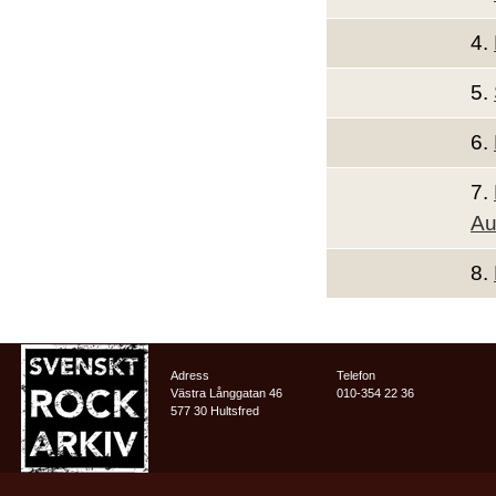
4.
5.
6.
7.
Au
8.
Adress
Telefon
Västra Långgatan 46
010-354 22 36
577 30 Hultsfred