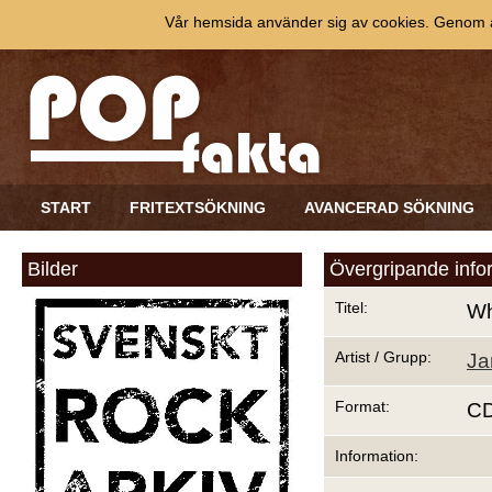
Vår hemsida använder sig av cookies. Genom at
START
FRITEXTSÖKNING
AVANCERAD SÖKNING
Bilder
Övergripande info
Titel:
Wh
Artist / Grupp:
Ja
Format:
C
Information: