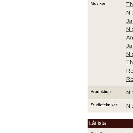
Musiker:
Th
Ni
Ja
Ni
An
Ja
Ni
Th
Ro
Ro
Produktion:
Ni
Studiotekniker:
Ni
Låtlista