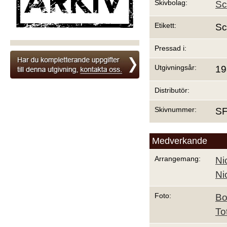
Skivbolag:
Sc
Etikett:
Sc
Pressad i:
Utgivningsår:
19
Distributör:
Skivnummer:
S
Medverkande
Arrangemang:
Ni
Ni
Foto:
Bo
To