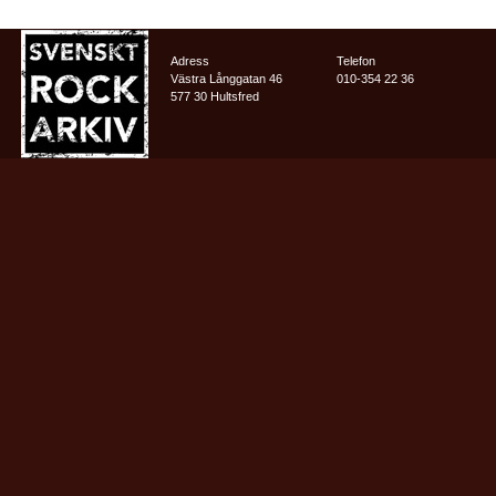
Adress
Telefon
Västra Långgatan 46
010-354 22 36
577 30 Hultsfred