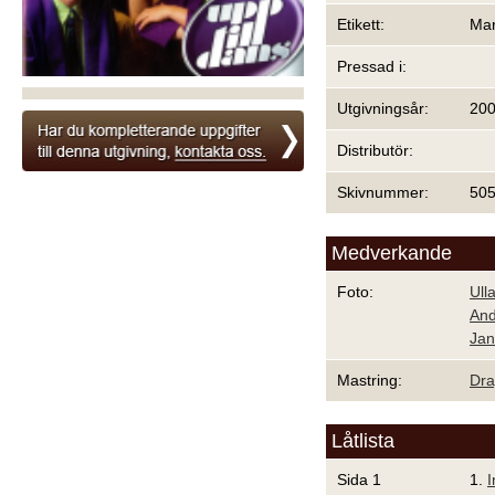
Etikett:
Mar
Pressad i:
Utgivningsår:
20
Distributör:
Skivnummer:
505
Medverkande
Foto:
Ull
And
Jan
Mastring:
Dra
Låtlista
Sida 1
1.
I