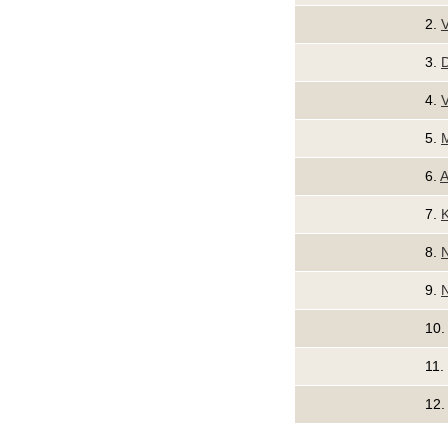
2.
V
3.
D
4.
V
5.
6.
A
7.
K
8.
N
9.
N
10
11.
12