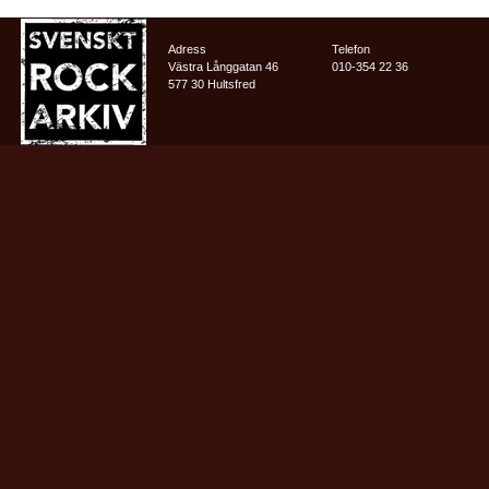
Adress
Telefon
Västra Långgatan 46
010-354 22 36
577 30 Hultsfred