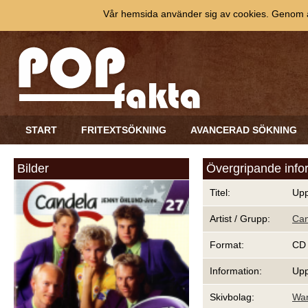
Vår hemsida använder sig av cookies. Genom at
START
FRITEXTSÖKNING
AVANCERAD SÖKNING
Bilder
Övergripande info
Titel:
Upp
Artist / Grupp:
Can
Format:
CD
Information:
Upp
Skivbolag:
War