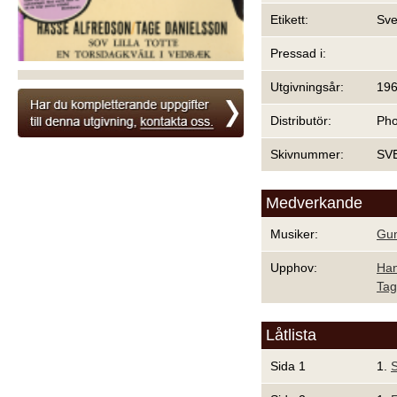
Etikett:
Sve
Pressad i:
Utgivningsår:
19
Distributör:
Ph
Skivnummer:
SV
Medverkande
Musiker:
Gun
Upphov:
Han
Tag
Låtlista
Sida 1
1.
S