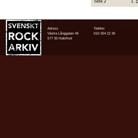
Sida 2
1.
E
Adress
Telefon
Västra Långgatan 46
010-354 22 36
577 30 Hultsfred