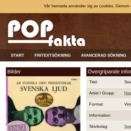
Vår hemsida använder sig av cookies. Genom at
START
FRITEXTSÖKNING
AVANCERAD SÖKNING
Bilder
Övergripande info
Titel:
Sov 
Artist / Grupp:
Has
Format:
Vin
Information:
Skivbolag:
Sve