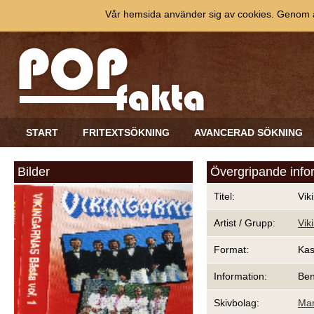
Vår hemsida använder sig av cookies. Genom at
START
FRITEXTSÖKNING
AVANCERAD SÖKNING
Bilder
Övergripande info
Titel:
Vik
Artist / Grupp:
Vik
Format:
Kas
Information:
Ben
Skivbolag:
Mar