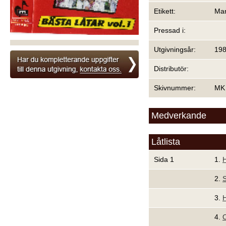
Etikett:
Mar
Pressad i:
Utgivningsår:
19
Distributör:
Skivnummer:
MK
Medverkande
Låtlista
Sida 1
1.
H
2.
3.
H
4.