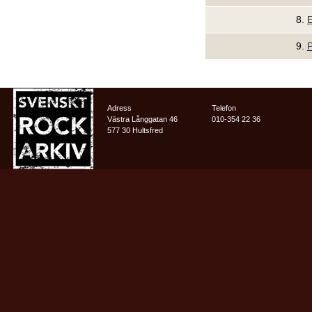
8.
E
9.
P
Adress
Telefon
Västra Långgatan 46
010-354 22 36
577 30 Hultsfred