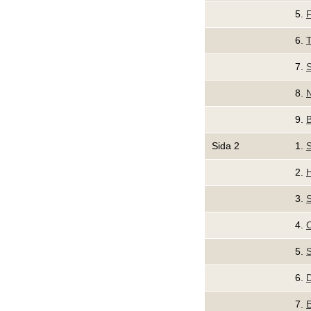
5.
6.
T
7.
S
8.
9.
Sida 2
1.
2.
H
3.
S
4.
C
5.
S
6.
D
7.
E