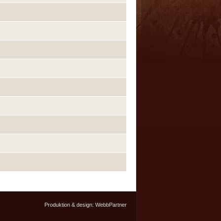
Produktion & design:
WebbPartner