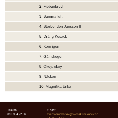
2.
Fibbanbrud
3.
Samma luft
4.
Storbonden Jansson II
5.
Dräng Kosack
6.
Kom igen
7.
Gå i skogen
8.
Okey, okey
9.
Näcken
10.
Magnifika Erika
Telefon
E-post:
010-354 22 36
svensktrockarkiv@svensktrockarkiv.se