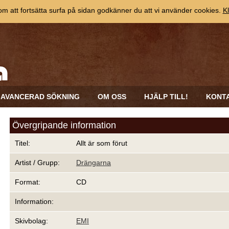
 att fortsätta surfa på sidan godkänner du att vi använder cookies.
Kl
AVANCERAD SÖKNING
OM OSS
HJÄLP TILL!
KONT
Övergripande information
Titel:
Allt är som förut
Artist / Grupp:
Drängarna
Format:
CD
Information:
Skivbolag:
EMI