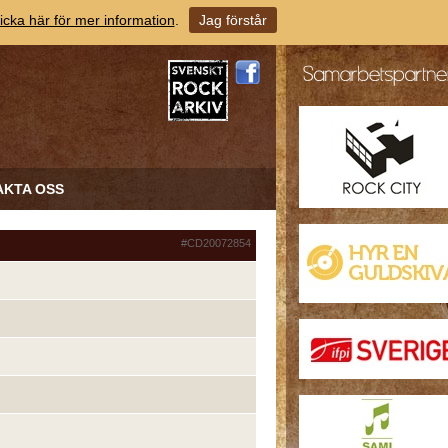
icka här för mer information
.
Jag förstår
AKTA OSS
#CD20072854