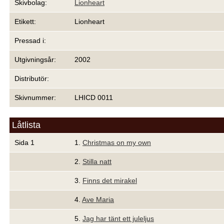
Skivbolag:
Lionheart
Etikett:
Lionheart
Pressad i:
Utgivningsår:
2002
Distributör:
Skivnummer:
LHICD 0011
Låtlista
Sida 1
1.
Christmas on my own
2.
Stilla natt
3.
Finns det mirakel
4.
Ave Maria
5.
Jag har tänt ett juleljus