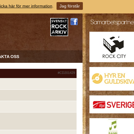
icka här för mer information
.
Jag förstår
AKTA OSS
#CD201429