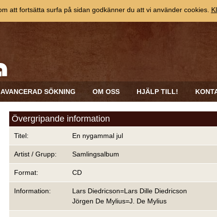
 att fortsätta surfa på sidan godkänner du att vi använder cookies.
Kl
AVANCERAD SÖKNING
OM OSS
HJÄLP TILL!
KONT
Övergripande information
Titel:
En nygammal jul
Artist / Grupp:
Samlingsalbum
Format:
CD
Information:
Lars Diedricson=Lars Dille Diedricson
Jörgen De Mylius=J. De Mylius