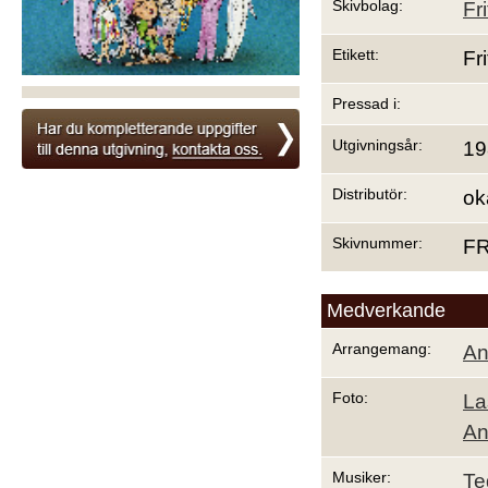
Skivbolag:
Fr
Etikett:
Fr
Pressad i:
Utgivningsår:
19
Distributör:
ok
Skivnummer:
FR
Medverkande
Arrangemang:
An
Foto:
La
An
Musiker:
Te