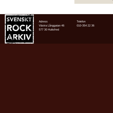
Adress
Telefon
Västra Långgatan 46
010-354 22 36
577 30 Hultsfred