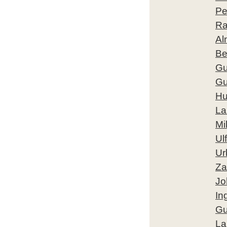
Pe
Ra
Al
Be
Gu
Gu
Hu
La
Mi
Ul
Ur
Za
Jo
In
Gu
La