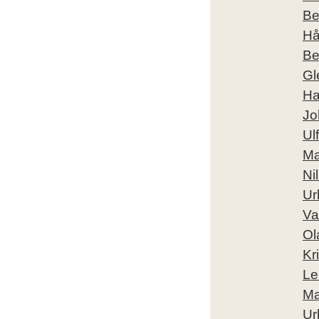
Be
Hå
Be
Gl
Ha
Jo
Ul
Ma
Ni
Ur
Va
Ol
Kr
Le
Ma
Ur