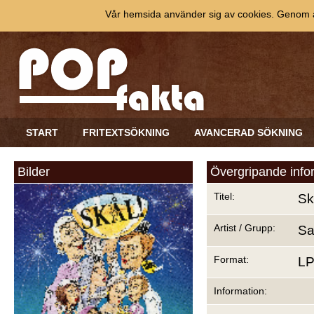
Vår hemsida använder sig av cookies. Genom at
START
FRITEXTSÖKNING
AVANCERAD SÖKNING
Bilder
Övergripande info
Titel:
Sk
Artist / Grupp:
Sa
Format:
L
Information: