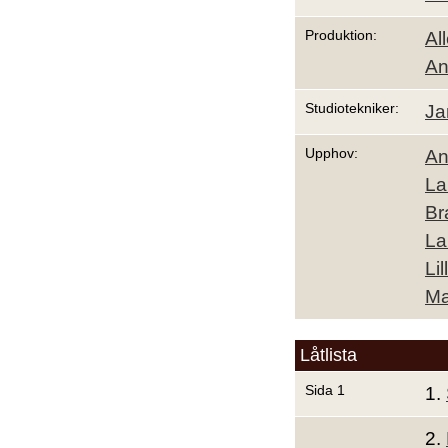
Produktion:
Al
An
Studiotekniker:
Ja
Upphov:
An
La
Br
La
Lil
Ma
Låtlista
Sida 1
1.
2.