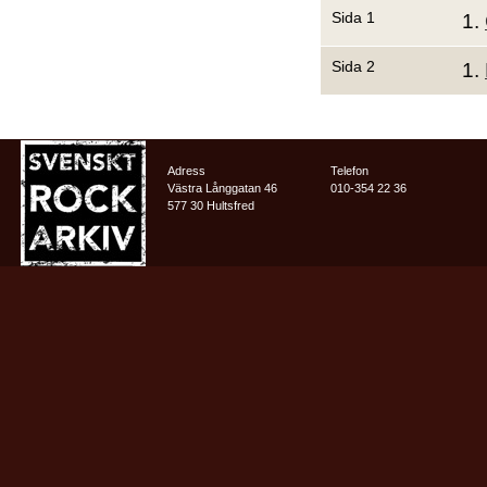
Sida 1
1.
Sida 2
1.
Adress
Telefon
Västra Långgatan 46
010-354 22 36
577 30 Hultsfred