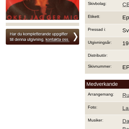
Skivbolag:
C
Etikett:
Ep
Pressad i:
Sv
Utgivningsår:
19
Distributör:
Skivnummer:
EP
Medverkande
Arrangemang:
Ru
Foto:
La
Musiker:
Da