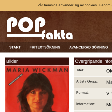
Vår hemsida använder sig av cookies. Genom at
START
FRITEXTSÖKNING
AVANCERAD SÖKNING
Bilder
Övergripande info
Titel:
Ok
Artist / Grupp:
Ma
Format:
Vi
Information:
Me