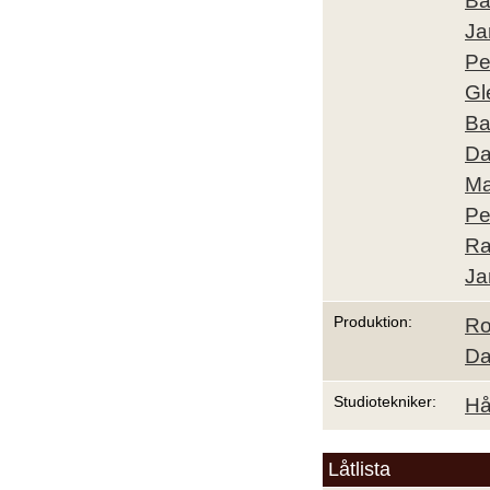
Ba
Ja
Pe
Gl
Ba
Da
Ma
Pe
Ra
Ja
Produktion:
Ro
Da
Studiotekniker:
Hå
Låtlista