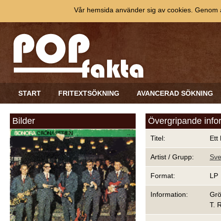
Vår hemsida använder sig av cookies. Genom at
START
FRITEXTSÖKNING
AVANCERAD SÖKNING
Bilder
Övergripande info
Titel:
Ett
Artist / Grupp:
Sve
Format:
LP
Information:
Grö
T. 