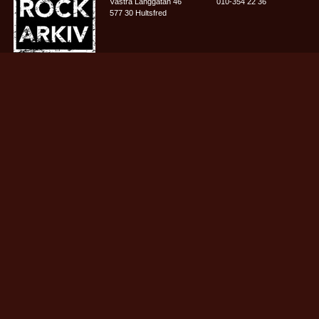
Västra Långgatan 46
010-354 22 36
577 30 Hultsfred