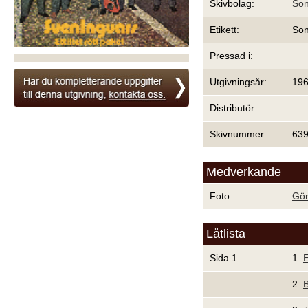
Skivbolag:
Son
Etikett:
Son
Pressad i:
Utgivningsår:
19
Distributör:
Skivnummer:
639
Medverkande
Foto:
Gör
Låtlista
Sida 1
1.
E
2.