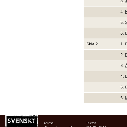
3.
4.
5.
S
6.
E
Sida 2
1.
E
2.
D
3.
Å
4.
D
5.
E
6.
Adress
Telefon