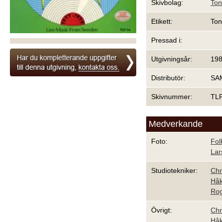
Skivbolag:
Ton
Etikett:
Ton
Pressad i:
Utgivningsår:
19
Distributör:
SAM
Skivnummer:
TLP
Medverkande
Foto:
Fol
Lar
Studiotekniker:
Chr
Håk
Rog
Övrigt:
Chr
Håk