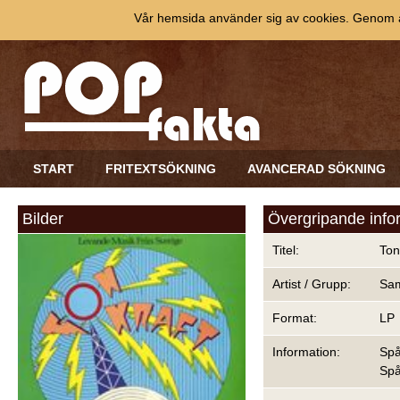
Vår hemsida använder sig av cookies. Genom at
START
FRITEXTSÖKNING
AVANCERAD SÖKNING
Bilder
Övergripande info
Titel:
Ton
Artist / Grupp:
Sam
Format:
LP
Information:
Spå
Spå