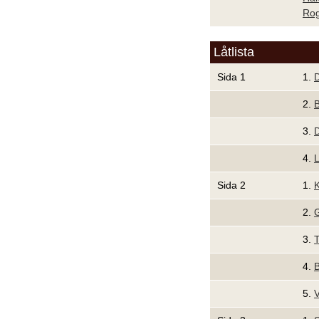
Rog
Låtlista
Sida 1
1.
2.
B
3.
D
4.
L
Sida 2
1.
K
2.
G
3.
T
4.
5.