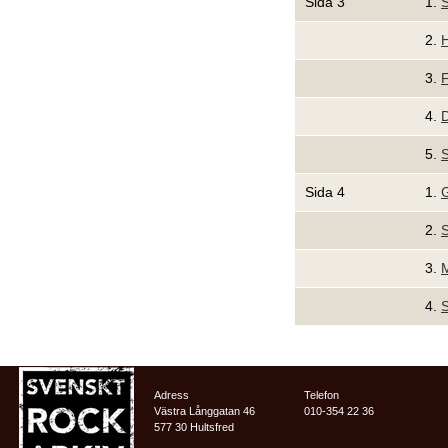
Sida 3
1.
S
2.
H
3.
F
4.
D
5.
S
Sida 4
1.
G
2.
S
3.
M
4.
S
Adress
Telefon
Västra Långgatan 46
010-354 22 36
577 30 Hultsfred