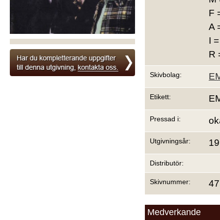
F 
A 
I 
R 
Skivbolag:
EM
Etikett:
EM
Pressad i:
ok
Utgivningsår:
19
Distributör:
Skivnummer:
47
Medverkande