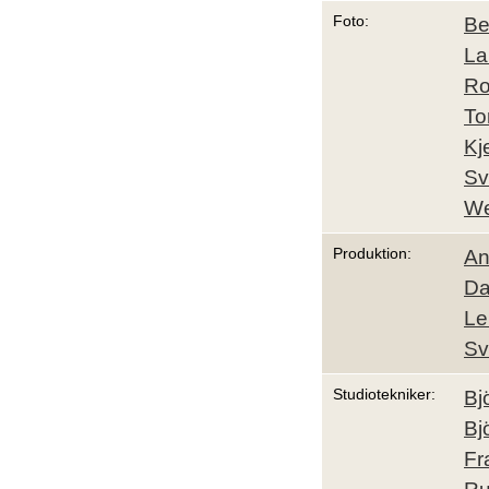
Foto:
Be
La
Ro
To
Kj
Sv
We
Produktion:
An
Da
Le
Sv
Studiotekniker:
Bj
Bj
Fr