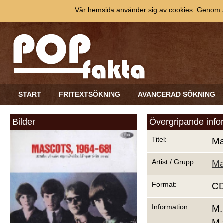
Vår hemsida använder sig av cookies. Genom at
START
FRITEXTSÖKNING
AVANCERAD SÖKNING
Bilder
Övergripande info
Titel:
Ma
Artist / Grupp:
Ma
Format:
C
Information:
M.
M 