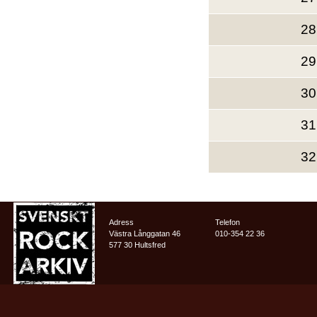
28
29
30
31
32
Adress
Telefon
Västra Långgatan 46
010-354 22 36
577 30 Hultsfred