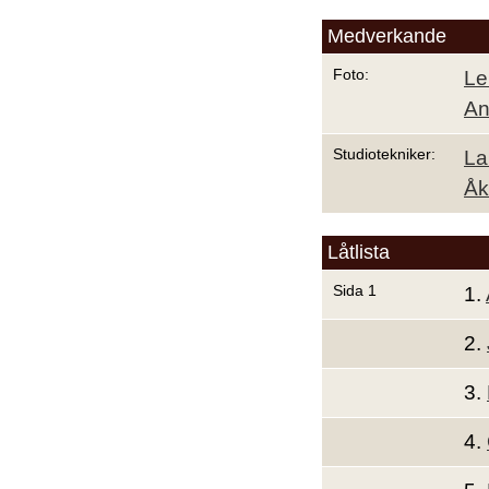
Medverkande
Foto:
Le
An
Studiotekniker:
La
Åk
Låtlista
Sida 1
1.
2.
3.
4.