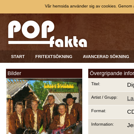
Vår hemsida använder sig av cookies. Genom at
START
FRITEXTSÖKNING
AVANCERAD SÖKNING
Bilder
Övergripande info
Titel:
Di
Artist / Grupp:
La
Format:
C
Information:
Je