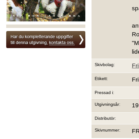
sp
an
Ro
"M
li
Skivbolag:
Fr
Etikett:
Fr
Pressad i:
Utgivningsår:
19
Distributör:
Skivnummer:
FR