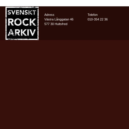
Adress
Telefon
Västra Långgatan 46
010-354 22 36
577 30 Hultsfred