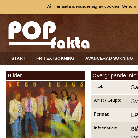
Vår hemsida använder sig av cookies. Genom at
START
FRITEXTSÖKNING
AVANCERAD SÖKNING
Bilder
Övergripande info
Titel:
Sa
Artist / Grupp:
Sv
Format:
L
Information:
Bl
In