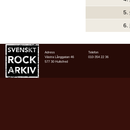
5.
6.
Adress
Telefon
Västra Långgatan 46
010-354 22 36
577 30 Hultsfred