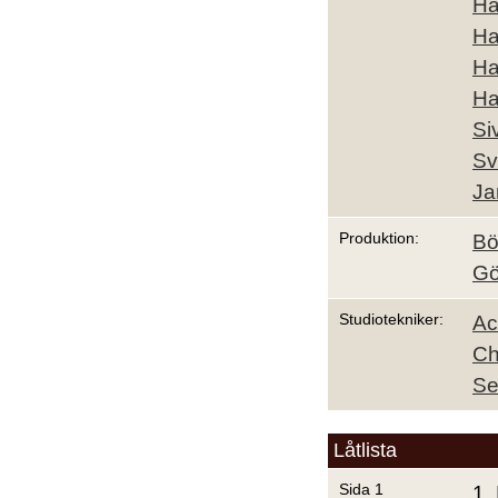
Ha
Ha
Ha
Ha
Si
Sv
Ja
Produktion:
Bö
Gö
Studiotekniker:
Ac
Ch
Se
Låtlista
Sida 1
1.