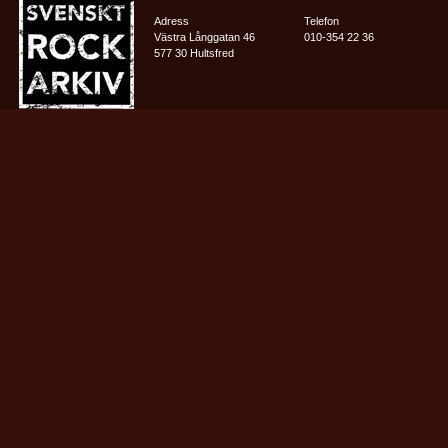
Adress
Telefon
Västra Långgatan 46
010-354 22 36
577 30 Hultsfred