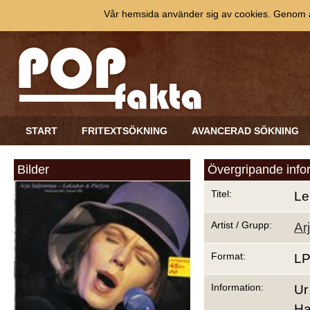
Vår hemsida använder sig av cookies. Genom at
START
FRITEXTSÖKNING
AVANCERAD SÖKNING
Bilder
Övergripande info
Titel:
Le
Artist / Grupp:
Ar
Format:
L
Information:
Ur
Ha