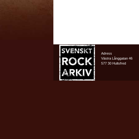
Adress
Västra Långgatan 46
577 30 Hultsfred