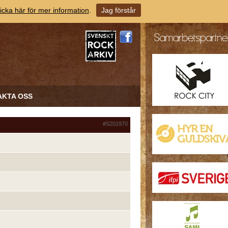
icka här för mer information
.
Jag förstår
AKTA OSS
#S201970