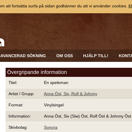
 att fortsätta surfa på sidan godkänner du att vi använder cookies.
Kl
AVANCERAD SÖKNING
OM OSS
HJÄLP TILL!
KONT
Övergripande information
Titel:
En speleman
Artist / Grupp:
Anna Öst, Siv, Rolf & Johnny
Format:
Vinylsingel
Information:
Anna Öst, Siv (Siw) Öst, Rolf Öst & Johnny Öst
Skivbolag:
Sonora