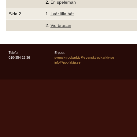
2.
En speleman
Sida 2
1.
I vår lilla båt
2.
Vid brasan
Telefon
E-post:
010-354 22 36
svensktrockarkiv@svensktrockarkiv.se
info@popfakta.se