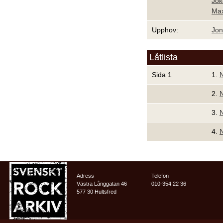
Jok
Max
Upphov:
Jon
Låtlista
Sida 1
1.
N
2.
N
3.
N
4.
N
Adress
Telefon
Västra Långgatan 46
010-354 22 36
577 30 Hultsfred