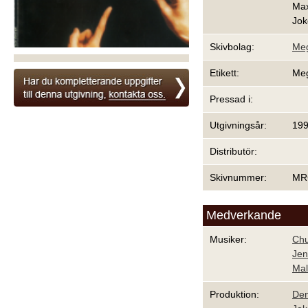
Max
Jok
Skivbolag:
Me
Etikett:
Me
Pressad i:
Utgivningsår:
19
Distributör:
Skivnummer:
MR
Medverkande
Musiker:
Chu
Jen
Mal
Produktion:
Den