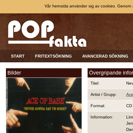
Vår hemsida använder sig av cookies. Genom at
START
FRITEXTSÖKNING
AVANCERAD SÖKNING
Bilder
Övergripande info
Titel:
Nev
Artist / Grupp:
Ace
Format:
CD
Information:
Lin
Jen
Den