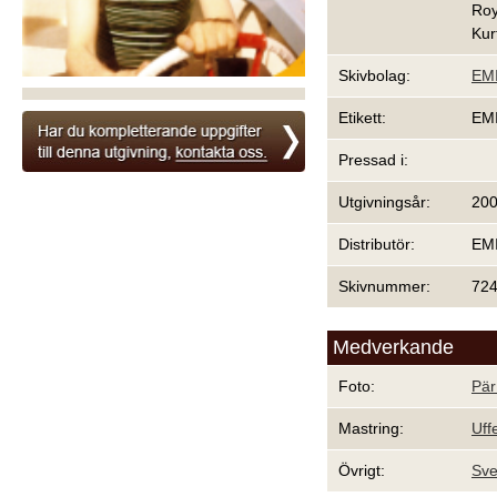
Roy
Kur
Skivbolag:
EM
Etikett:
EM
Pressad i:
Utgivningsår:
20
Distributör:
EM
Skivnummer:
724
Medverkande
Foto:
Pär
Mastring:
Uff
Övrigt:
Sve