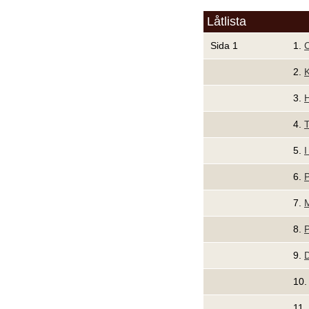
Låtlista
Sida 1
1.
C
2.
K
3.
H
4.
T
5.
I
6.
P
7.
8.
P
9.
D
10
11.