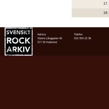
17
18
Adress
Telefon
Västra Långgatan 46
010-354 22 36
577 30 Hultsfred