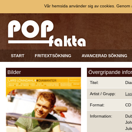
Vår hemsida använder sig av cookies. Genom at
START
FRITEXTSÖKNING
AVANCERAD SÖKNING
Bilder
Övergripande info
Titel:
Dia
Artist / Grupp:
Las
Format:
CD
Information:
Du
Joh
Jul