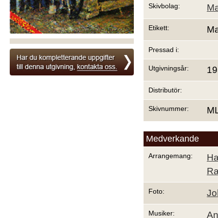
Skivbolag:
Ma
Etikett:
Ma
Pressad i:
Utgivningsår:
19
Distributör:
Skivnummer:
ML
Medverkande
Arrangemang:
Ha
Ra
Foto:
Jo
Musiker:
An