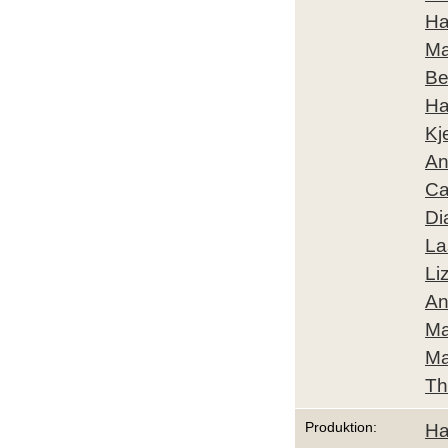
Ha
Ma
Be
Ha
Kj
An
Ca
Di
La
Li
An
Ma
Ma
Th
Produktion:
Ha