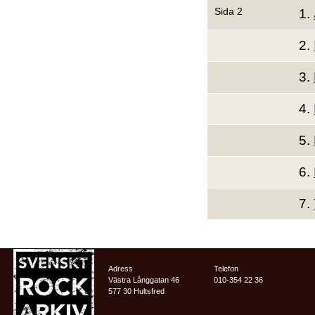
Sida 2
1.
2.
3.
4.
5.
6.
7.
Adress
Telefon
Västra Långgatan 46
010-354 22 36
577 30 Hultsfred