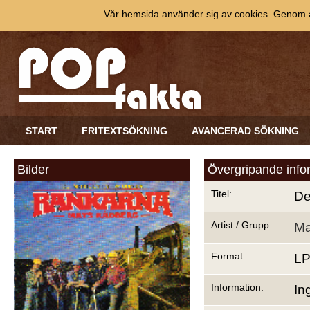
Vår hemsida använder sig av cookies. Genom at
START
FRITEXTSÖKNING
AVANCERAD SÖKNING
Bilder
Övergripande info
Titel:
De
Artist / Grupp:
Ma
Format:
L
Information:
In