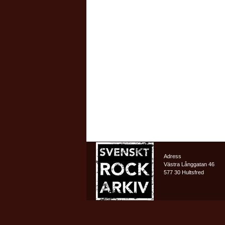
Adress
Västra Långgatan 46
577 30 Hultsfred