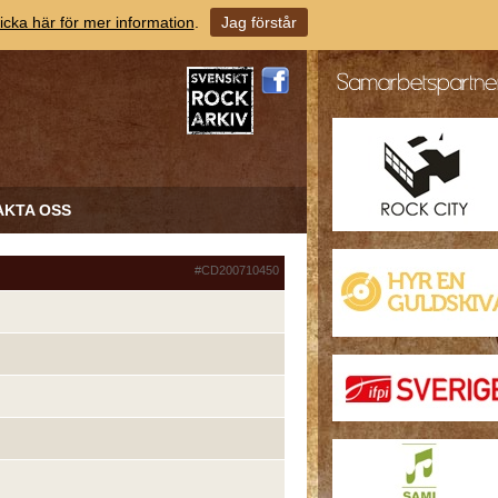
icka här för mer information
.
Jag förstår
AKTA OSS
#CD200710450