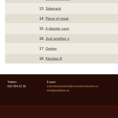
13.
Sidetrack
14.
Piece of meat
15.
A glezele vayn
16.
Just another x
17.
Gester
18.
Klockan 8
Telefon
E-post:
010-354 22 36
svensktrockarkiv@svensktrockarkiv.se
info@popfakta.se