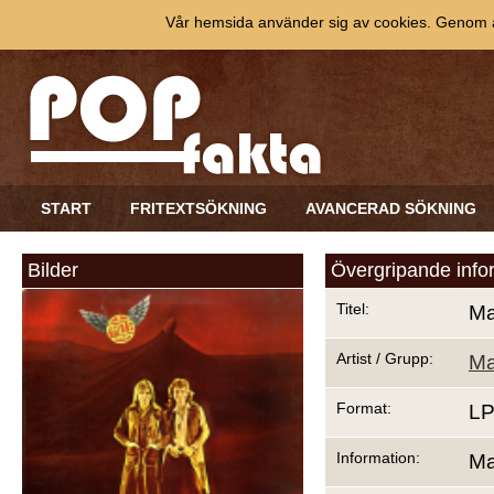
Vår hemsida använder sig av cookies. Genom at
START
FRITEXTSÖKNING
AVANCERAD SÖKNING
Bilder
Övergripande info
Titel:
Ma
Artist / Grupp:
Ma
Format:
L
Information:
Ma