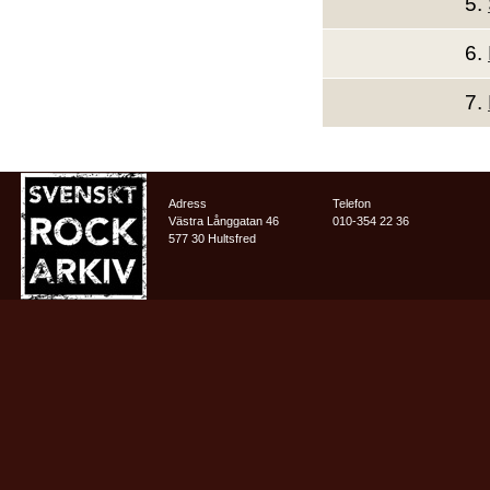
5.
6.
7.
Adress
Telefon
Västra Långgatan 46
010-354 22 36
577 30 Hultsfred