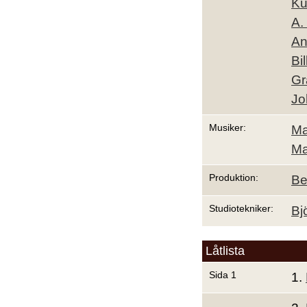
Ku
A.
An
Bil
Gr
Jo
Musiker:
Ma
Ma
Produktion:
Be
Studiotekniker:
Bj
Låtlista
Sida 1
1.