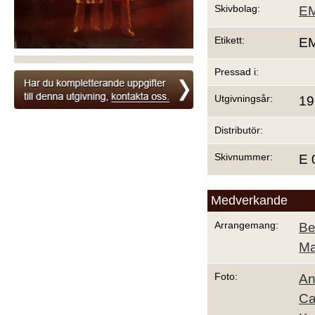
Skivbolag:
EM
Etikett:
EM
Pressad i:
Utgivningsår:
19
Distributör:
Skivnummer:
E 
Medverkande
Arrangemang:
Be
Ma
Foto:
An
Ca