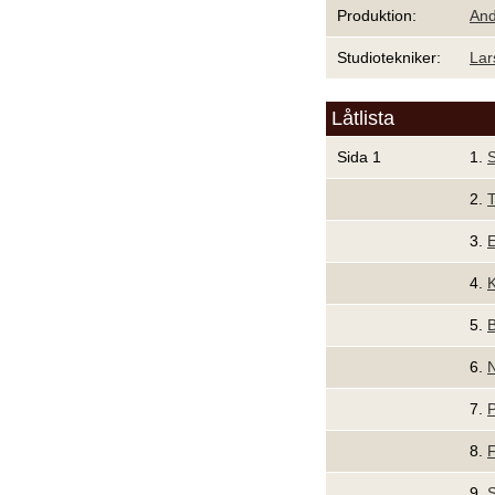
Produktion:
And
Studiotekniker:
Lar
Låtlista
Sida 1
1.
S
2.
T
3.
E
4.
5.
6.
N
7.
P
8.
F
9.
S