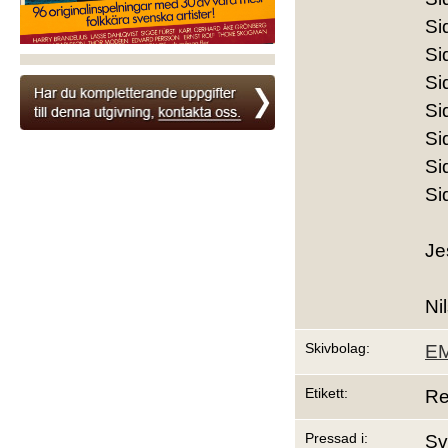
Si
Si
Si
Si
Si
Si
Si
Je
Ni
Skivbolag:
EM
Etikett:
Re
Pressad i:
Sv