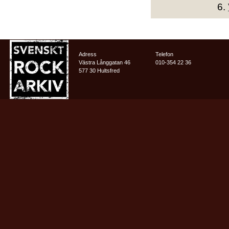
6.
Adress
Telefon
Västra Långgatan 46
010-354 22 36
577 30 Hultsfred