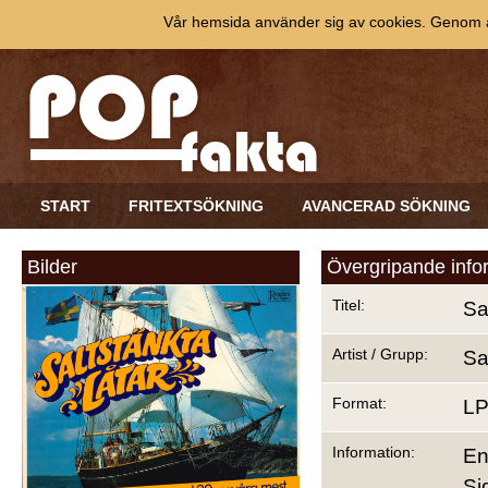
Vår hemsida använder sig av cookies. Genom at
START
FRITEXTSÖKNING
AVANCERAD SÖKNING
Bilder
Övergripande info
Titel:
Sa
Artist / Grupp:
Sa
Format:
L
Information:
En
Si