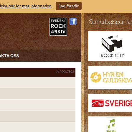
icka här för mer information
.
Jag förstår
AKTA OSS
#LP2007603