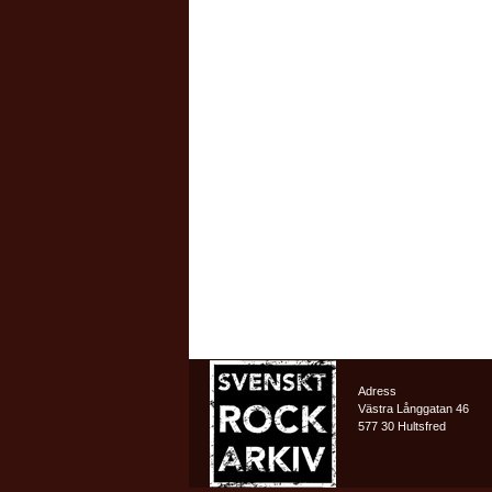
Adress
Västra Långgatan 46
577 30 Hultsfred