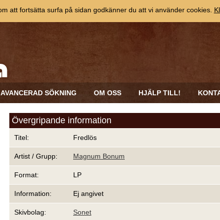
 att fortsätta surfa på sidan godkänner du att vi använder cookies.
Kl
AVANCERAD SÖKNING
OM OSS
HJÄLP TILL!
KONT
Övergripande information
Titel:
Fredlös
Artist / Grupp:
Magnum Bonum
Format:
LP
Information:
Ej angivet
Skivbolag:
Sonet