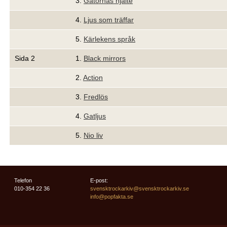
3.
Gatornas hjälte
4.
Ljus som träffar
5.
Kärlekens språk
Sida 2
1.
Black mirrors
2.
Action
3.
Fredlös
4.
Gatljus
5.
Nio liv
Telefon
E-post:
010-354 22 36
svensktrockarkiv@svensktrockarkiv.se
info@popfakta.se