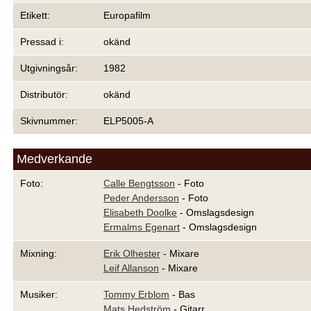
Etikett:
Europafilm
Pressad i:
okänd
Utgivningsår:
1982
Distributör:
okänd
Skivnummer:
ELP5005-A
Medverkande
Foto:
Calle Bengtsson
- Foto
Peder Andersson
- Foto
Elisabeth Doolke
- Omslagsdesign
Ermalms Egenart
- Omslagsdesign
Mixning:
Erik Olhester
- Mixare
Leif Allanson
- Mixare
Musiker:
Tommy Erblom
- Bas
Mats Hedström
- Gitarr