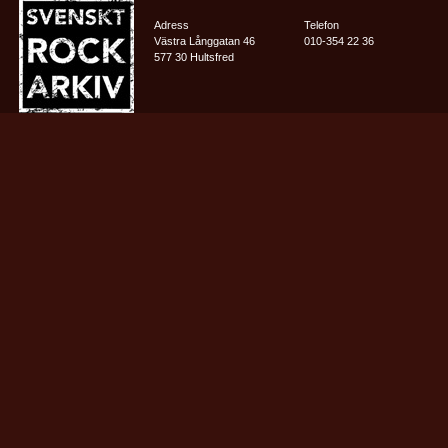
Adress
Telefon
Västra Långgatan 46
010-354 22 36
577 30 Hultsfred