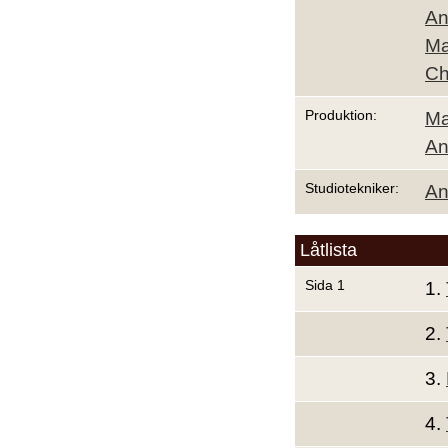
An
Ma
Ch
Produktion:
Ma
An
Studiotekniker:
An
Låtlista
Sida 1
1.
2.
3.
4.