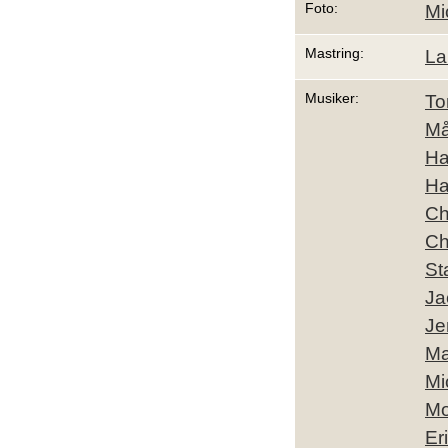
Foto:
Mi
Mastring:
La
Musiker:
To
Må
Ha
Ha
Ch
Ch
St
Ja
Je
Ma
Mi
Mo
Er