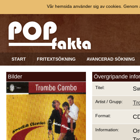
Vår hemsida använder sig av cookies. Genom at
START
FRITEXTSÖKNING
AVANCERAD SÖKNING
Bilder
Övergripande info
Titel:
Sw
Artist / Grupp:
Tr
Format:
C
Information:
Or
Tr