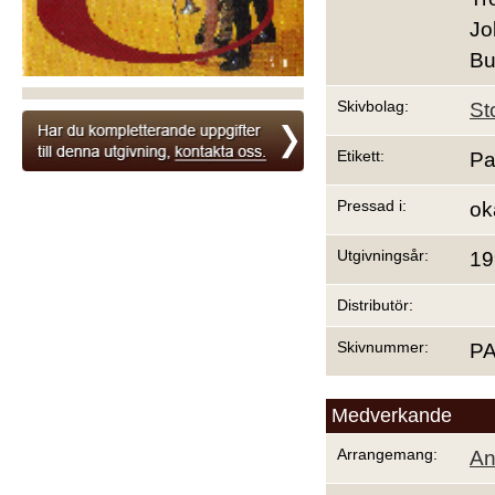
Jo
Bu
Skivbolag:
St
Etikett:
Pa
Pressad i:
ok
Utgivningsår:
19
Distributör:
Skivnummer:
PA
Medverkande
Arrangemang:
An