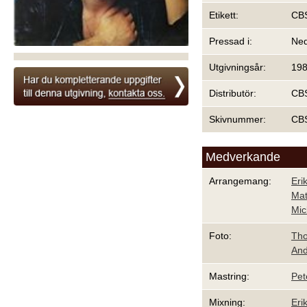
Etikett:
CB
Pressad i:
Ned
Utgivningsår:
19
Distributör:
CB
Skivnummer:
CB
Medverkande
Arrangemang:
Eri
Mat
Mic
Foto:
Th
And
Mastring:
Pet
Mixning:
Eri