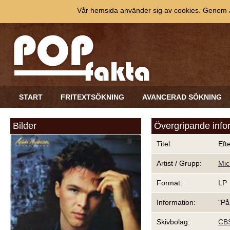
Vår hemsida använder sig av cookies. Genom at
START
FRITEXTSÖKNING
AVANCERAD SÖKNING
Bilder
Övergripande info
Titel:
Eft
Artist / Grupp:
Mic
Format:
LP
Information:
"På
Skivbolag:
CB