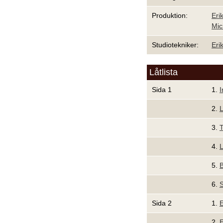
Produktion:
Eri
Mic
Studiotekniker:
Eri
Låtlista
Sida 1
1.
I
2.
L
3.
T
4.
L
5.
B
6.
S
Sida 2
1.
E
2.
E