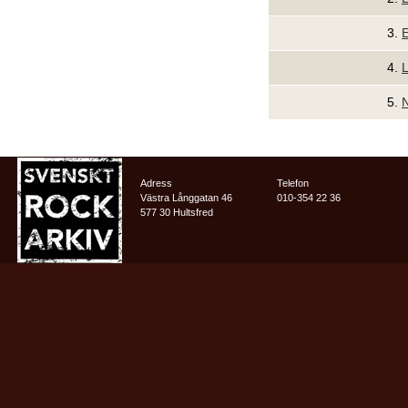
3.
E
4.
L
5.
N
Adress
Telefon
Västra Långgatan 46
010-354 22 36
577 30 Hultsfred