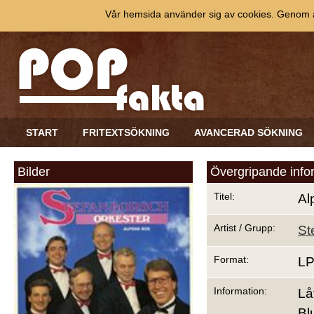
Vår hemsida använder sig av cookies. Genom at
START
FRITEXTSÖKNING
AVANCERAD SÖKNING
Bilder
Övergripande info
Titel:
Al
Artist / Grupp:
St
Format:
L
Information:
Lå
Bl