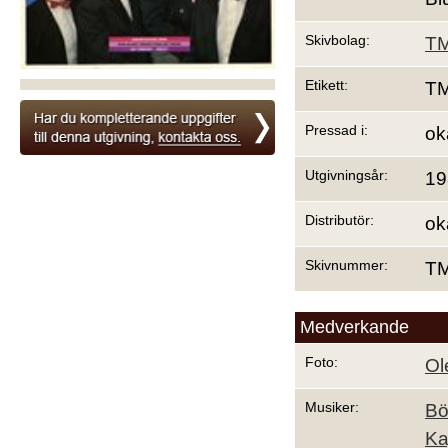
Skivbolag:
TM
Etikett:
TM
Pressad i:
ok
Utgivningsår:
19
Distributör:
ok
Skivnummer:
T
Medverkande
Foto:
Ol
Musiker:
Bö
Ka