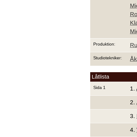
Mi
Ro
Kl
Mi
Produktion:
Ru
Studiotekniker:
Åk
Låtlista
Sida 1
1.
2.
3.
4.