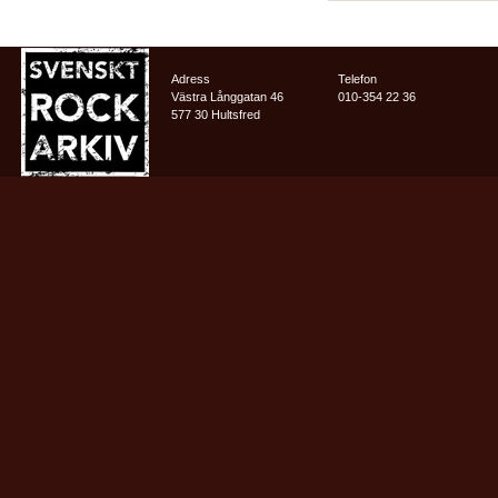
Adress
Telefon
Västra Långgatan 46
010-354 22 36
577 30 Hultsfred