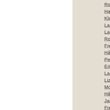
Ro
Ha
Kl
La
La
Ro
Fr
Hå
Pe
Er
La
Li
Mo
Hå
Ja
Fr