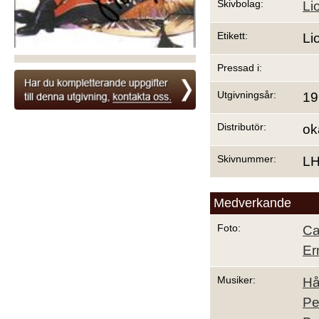
Skivbolag:
Li
Etikett:
Li
Pressad i:
Utgivningsår:
19
Distributör:
ok
Skivnummer:
LH
Medverkande
Foto:
Ca
Er
Musiker:
Hå
Pe