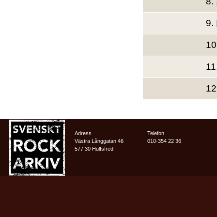
8.
9.
10
11
12
Adress
Telefon
Västra Långgatan 46
010-354 22 36
577 30 Hultsfred