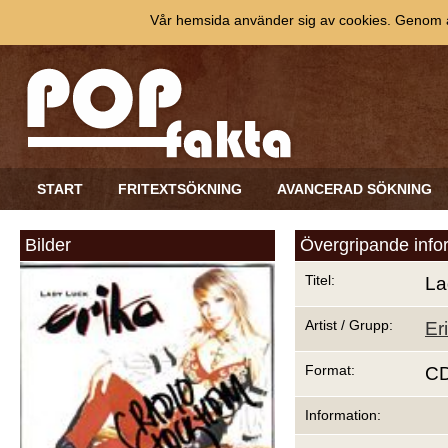
Vår hemsida använder sig av cookies. Genom at
START
FRITEXTSÖKNING
AVANCERAD SÖKNING
Bilder
Övergripande info
Titel:
La
Artist / Grupp:
Er
Format:
C
Information: