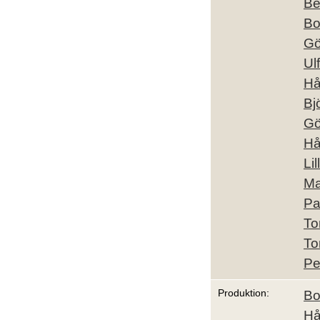
Be
Bo
Gö
Ul
Hå
Bj
Gö
Hå
Li
Ma
Pa
To
To
Pe
Produktion:
Bo
Hå