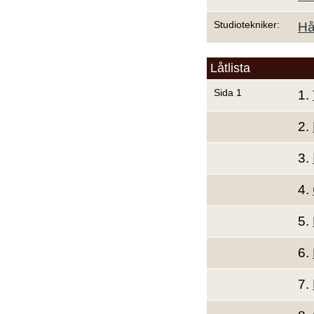
Studiotekniker:
Hå
Låtlista
Sida 1
1.
2.
3.
4.
5.
6.
7.